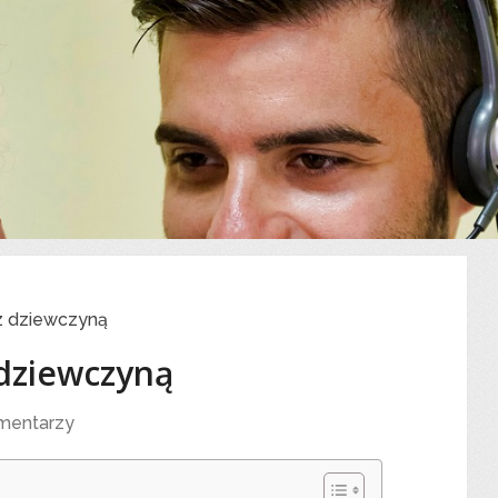
z dziewczyną
dziewczyną
mentarzy