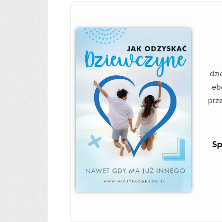
dzi
eb
prz
Sp