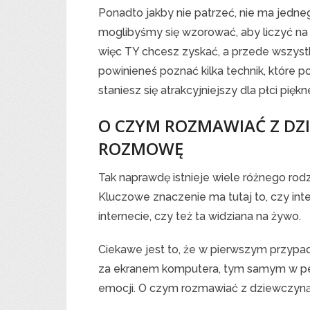
Ponadto jakby nie patrzeć, nie ma jedn
moglibyśmy się wzorować, aby liczyć na s
więc TY chcesz zyskać, a przede wszyst
powinieneś poznać kilka technik, które 
staniesz się atrakcyjniejszy dla płci piękne
O CZYM ROZMAWIAĆ Z DZ
ROZMOWĘ
Tak naprawdę istnieje wiele różnego ro
Kluczowe znaczenie ma tutaj to, czy int
internecie, czy też ta widziana na żywo.
Ciekawe jest to, że w pierwszym przypad
za ekranem komputera, tym samym w pe
emocji. O czym rozmawiać z dziewczyn