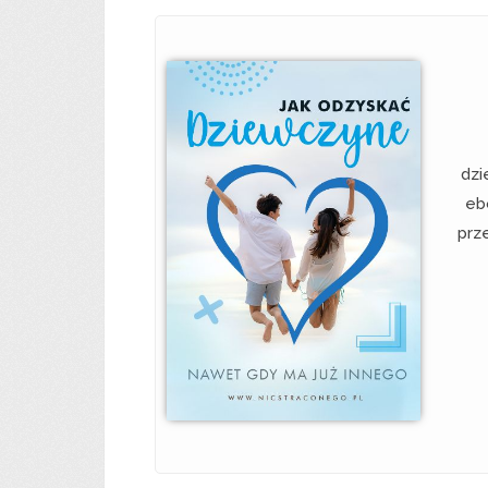
dzi
eb
prz