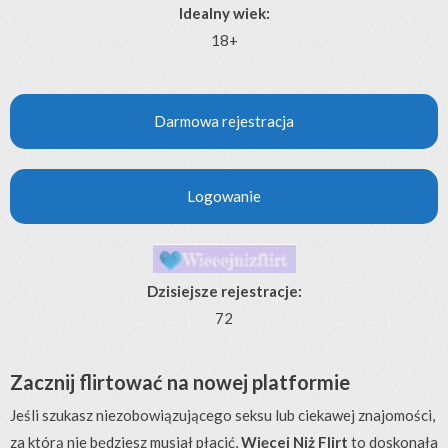
Idealny wiek:
18+
Darmowa rejestracja
Logowanie
Dzisiejsze rejestracje:
72
Zacznij flirtować na nowej platformie
Jeśli szukasz niezobowiązującego seksu lub ciekawej znajomości,
za którą nie będziesz musiał płacić,
Więcej Niż Flirt
to doskonała