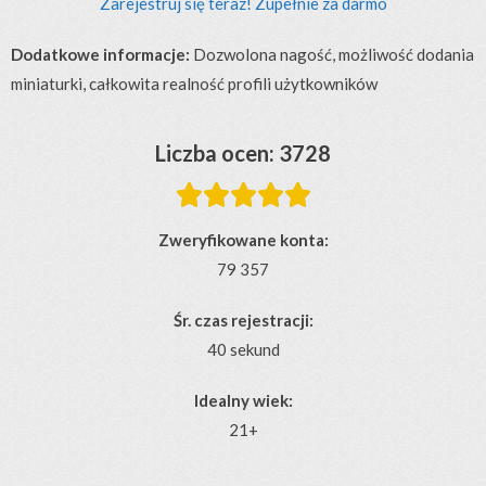
Zarejestruj się teraz! Zupełnie za darmo
Dodatkowe informacje:
Dozwolona nagość, możliwość dodania
miniaturki, całkowita realność profili użytkowników
Liczba ocen: 3728





Zweryfikowane konta:
79 357
Śr. czas rejestracji:
40 sekund
Idealny wiek:
21+