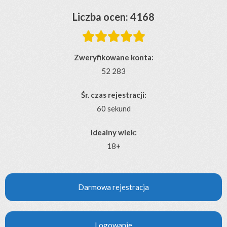
Liczba ocen: 4168





Zweryfikowane konta:
52 283
Śr. czas rejestracji:
60 sekund
Idealny wiek:
18+
Darmowa rejestracja
Logowanie