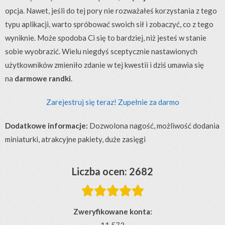
opcja. Nawet, jeśli do tej pory nie rozważałeś korzystania z tego
typu aplikacji, warto spróbować swoich sił i zobaczyć, co z tego
wyniknie. Może spodoba Ci się to bardziej, niż jesteś w stanie
sobie wyobrazić. Wielu niegdyś sceptycznie nastawionych
użytkowników zmieniło zdanie w tej kwestii i dziś umawia się
na
darmowe randki
.
Zarejestruj się teraz! Zupełnie za darmo
Dodatkowe informacje:
Dozwolona nagość, możliwość dodania
miniaturki, atrakcyjne pakiety, duże zasięgi
Liczba ocen: 2682





Zweryfikowane konta:
11 573