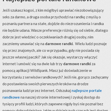
Jeśli szukasz kogoś, z kim mógłbyś uprawiać niezobowiązujący
seks za darmo, a druga osoba przychodzi na randkę z myślą o
poznaniu partnera na stałe, dojdzie do niezrozumienia i randka
nie będzie udana. Wasze preferencje różnią się od siebie, dlatego
dobrze jest wiedzieć o oczekiwaniach drugiej osoby, nim
zaczniemy umawiać się na
darmowe randki
. Wielu ludzi poznaje
się przez znajomych, ale co w przypadku, gdy nie posiada się
jeszcze własnej paczki? Jak się okazuje, wystarczy włączyć
internet i umówić się na dwie lub trzy
darmowe randki
za
pomocą aplikacji WildSpank. Masz już doświadczenie w
korzystaniu z serwisów randkowych? Jeśli nie, gorąco zachęcamy
do postawienia swoich pierwszych kroków na drodze
poznawania ludzi przez internet. Odszukaj
najlepsze portale
randkowe
na naszej stronie internetowej i zyskaj dostęp do
tysięcy profili ludzi, których zapewne nigdy byś nie poznał bez
pomocy dobrodziejstwa, jakim w dzisiejszych czasach jest dostęp