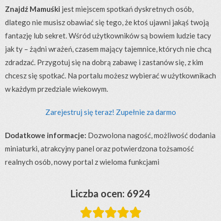
Znajdź
Mamuśki
jest miejscem spotkań dyskretnych osób,
dlatego nie musisz obawiać się tego, że ktoś ujawni jakąś twoją
fantazję lub sekret. Wśród użytkowników są bowiem ludzie tacy
jak ty – żądni wrażeń, czasem mający tajemnice, których nie chcą
zdradzać. Przygotuj się na dobrą zabawę i zastanów się, z kim
chcesz się spotkać. Na portalu możesz wybierać w użytkownikach
w każdym przedziale wiekowym.
Zarejestruj się teraz! Zupełnie za darmo
Dodatkowe informacje:
Dozwolona nagość, możliwość dodania
miniaturki, atrakcyjny panel oraz potwierdzona tożsamość
realnych osób, nowy portal z wieloma funkcjami
Liczba ocen: 6924




