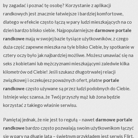
by zagadać i poznać tę osobę? Korzystanie z aplikacji
randkowych jest znacznie łatwiejsze i bardziej komfortowe,
dlatego w efekcie często łączą w pary ludzi mieszkających na co
dzień bardzo blisko siebie. Najpopularniejsze
darmowe portale
randkowe
mają w swojej bazie tysiące użytkowników, z czego
duża część zapewne mieszka na tyle blisko Ciebie, by spotkanie w
cztery oczy było jak najbardziej możliwe. Możesz umawiać się na
seks z kobietami lub mężczyznami mieszkającymi zaledwie kilka
kilometrów od Ciebie! Jeśli szukasz długotrwałej relacji
związkowej i oczekujesz poważnych ofert, płatne
portale
randkowe
często używane są przez ludzi podobnych do Ciebie.
Istnieje więc szansa, że Twój przyszły mąż lub żona będzie
korzystać z takiego właśnie serwisu.
Pamiętaj jednak, że nie jest to regułą – nawet
darmowe portale
randkowe
bardzo często pozwalają swoim użytkownikom łączyć
się w pary na długie lata – świetnym przykładem jest serwis Flirt.