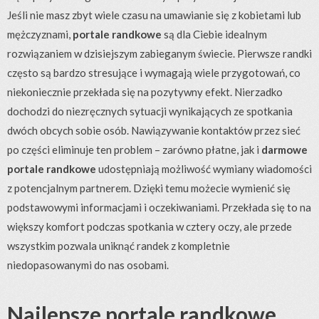
Jeśli nie masz zbyt wiele czasu na umawianie się z kobietami lub
mężczyznami,
portale randkowe
są dla Ciebie idealnym
rozwiązaniem w dzisiejszym zabieganym świecie. Pierwsze randki
często są bardzo stresujące i wymagają wiele przygotowań, co
niekoniecznie przekłada się na pozytywny efekt. Nierzadko
dochodzi do niezręcznych sytuacji wynikających ze spotkania
dwóch obcych sobie osób. Nawiązywanie kontaktów przez sieć
po części eliminuje ten problem – zarówno płatne, jak i
darmowe
portale randkowe
udostępniają możliwość wymiany wiadomości
z potencjalnym partnerem. Dzięki temu możecie wymienić się
podstawowymi informacjami i oczekiwaniami. Przekłada się to na
większy komfort podczas spotkania w cztery oczy, ale przede
wszystkim pozwala uniknąć randek z kompletnie
niedopasowanymi do nas osobami.
Najlepsze portale randkowe