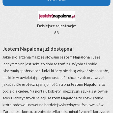
Dzisiejsze rejestracje:
68
Jestem Napalona już dostępna!
Jakie skojarzenia masz ze słowami
Jestem Napalona
? Jeżeli
jednym z nich jest seks, to dobrze trafiłeś. Wyobraź sobie
olbrzymią społeczność, ludzi, którzy nie chcą wiązać się na stałe,
ale którzy uwielbiają przyjemność. Jeśli chcesz zatem zawrzeć
jakąś ściśle erotyczną znajomość, strona
Jestem Napalona
to
opcja dla ciebie. Na portalu kobiety i mężczyźni szukają głównie
seksu i erotycznych relacji.
Jestem Napalona
to rozwiązanie,
które zadowoli nawet najbardziej wybrednych użytkowników.
Zarejestruj konto, to zajmuje tylko kilka minut i zacznij korzystać