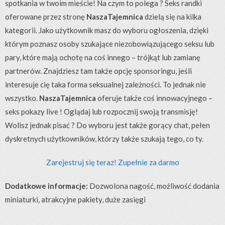
spotkania w twoim mieście! Na czym to polega ? Seks randki
oferowane przez stronę
NaszaTajemnica
dzielą się na kilka
kategorii. Jako użytkownik masz do wyboru ogłoszenia, dzięki
którym poznasz osoby szukające niezobowiązującego seksu lub
pary, które mają ochotę na coś innego – trójkąt lub zamianę
partnerów. Znajdziesz tam także opcję sponsoringu, jeśli
interesuje cię taka forma seksualnej zależności. To jednak nie
wszystko.
NaszaTajemnica
oferuje także coś innowacyjnego –
seks pokazy live ! Oglądaj lub rozpocznij swoją transmisję!
Wolisz jednak pisać ? Do wyboru jest także gorący chat, pełen
dyskretnych użytkowników, którzy także szukają tego, co ty.
Zarejestruj się teraz! Zupełnie za darmo
Dodatkowe informacje:
Dozwolona nagość, możliwość dodania
miniaturki, atrakcyjne pakiety, duże zasięgi