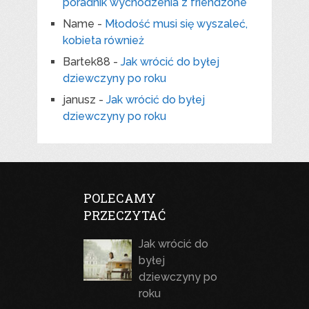
poradnik wychodzenia z friendzone
Name
-
Młodość musi się wyszaleć,
kobieta również
Bartek88
-
Jak wrócić do byłej
dziewczyny po roku
janusz
-
Jak wrócić do byłej
dziewczyny po roku
POLECAMY
PRZECZYTAĆ
Jak wrócić do
byłej
dziewczyny po
roku