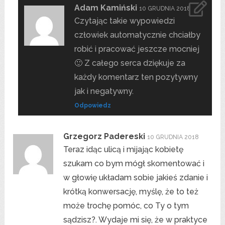
Adam Kamiński
10 GRUDNIA 2018
Czytając takie wypowiedzi
człowiek automatycznie chciałby
robić i pracować jeszcze mocniej
🙂 Z całego serca dziękuje za
każdy komentarz ten pozytywny
jak i negatywny.
Odpowiedz
Grzegorz Padereski
10 GRUDNIA 2018
Teraz idąc ulicą i mijając kobietę
szukam co bym mógł skomentować i
w głowię układam sobie jakieś zdanie i
krótką konwersację, myślę, że to też
może trochę pomóc, co Ty o tym
sądzisz?. Wydaje mi się, że w praktyce