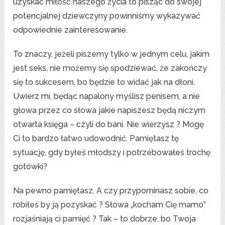
uzyskać miłość naszego życia to pisząc do swojej
potencjalnej dziewczyny powinniśmy wykazywać
odpowiednie zainteresowanie.
To znaczy, jeżeli piszemy tylko w jednym celu, jakim
jest seks, nie możemy się spodziewać, że zakończy
się to sukcesem, bo będzie to widać jak na dłoni.
Uwierz mi, będąc napalony myślisz penisem, a nie
głowa przez co słowa jakie napiszesz będą niczym
otwarta księga – czyli do bani. Nie wierzysz ? Mogę
Ci to bardzo łatwo udowodnić. Pamiętasz tę
sytuację, gdy byłeś młodszy i potrzebowałeś trochę
gotówki?
Na pewno pamiętasz. A czy przypominasz sobie, co
robiłeś by ją pozyskać ? Słowa „kocham Cię mamo”
rozjaśniają ci pamięć ? Tak – to dobrze, bo Twoja